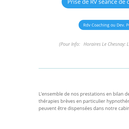
Prise de RV séance de 
Rdv Coaching ou Dev. P
(Pour Info: Horaires Le Chesnay: 
L’ensemble de nos prestations en bilan d
thérapies brèves en particulier hypnothé
peuvent être dispensées dans notre cabine