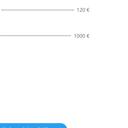
120 €
1000 €
 de compétences)
FT
Info. Neurosciences