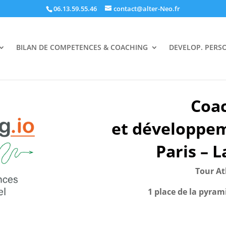
06.13.59.55.46
contact@alter-Neo.fr
BILAN DE COMPETENCES & COACHING
DEVELOP. PERS
Coa
et développe
Paris – 
Tour At
1 place de la pyram