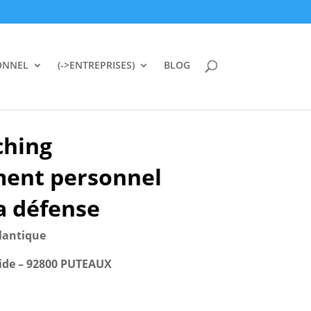
ONNEL
(->ENTREPRISES)
BLOG
ching
ment personnel
La défense
lantique
ide –
92800 PUTEAUX