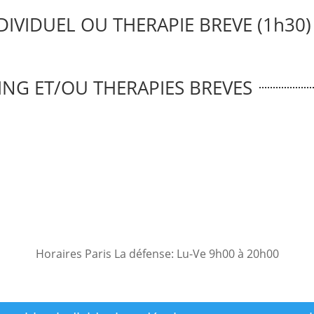
IVIDUEL OU THERAPIE BREVE (1h30)
ING ET/OU THERAPIES BREVES
e vie
Info. coaching professionnel
(Info. bilan
Info. EMDR / wingwave
Info. Sophrologie
Info. E
Horaires Paris La défense: Lu-Ve 9h00 à 20h00