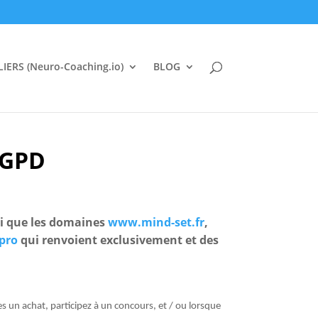
IERS (Neuro-Coaching.io)
BLOG
 RGPD
i que les domaines
www.mind-set.fr
,
pro
qui renvoient exclusivement et des
s un achat, participez à un concours, et / ou lorsque