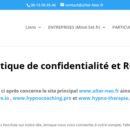
06.13.59.55.46
contact@alter-Neo.fr
Liens
ENTREPRISES (Mind-Set.fr)
PARTICUL
itique de confidentialité et
 ci après concerne le site principal
www.alter-neo.fr
ains
e.io
,
www.hypnocoaching.pro
et
www.hypno-therapie.
inscrivez sur notre site, lorsque vous vous connectez à votre compte, faite