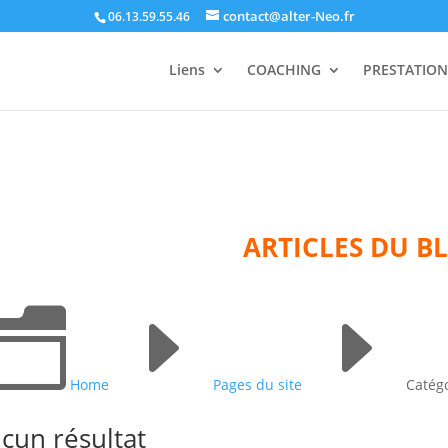
contact@alter-Neo.fr
06.13.59.55.46
Liens
COACHING
PRESTATION
ARTICLES DU B
n
E
E
Home
Pages du site
Catégo
cun résultat