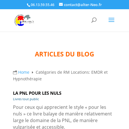
contact@alter-Neo.fr
06.13.59.55.46
Catégories de RM
Locations :
EMDR et
Hypnothérapie
ARTICLES DU BLOG
Home
Catégories de RM Locations: EMDR et
n
E
Hypnothérapie
LA PNL POUR LES NULS
Livres tout public
Pour ceux qui apprecient le style « pour les
nuls » ce livre balaye de manière relativement
large le domaine de la PNL, de manière
vulgarisée et accessible.